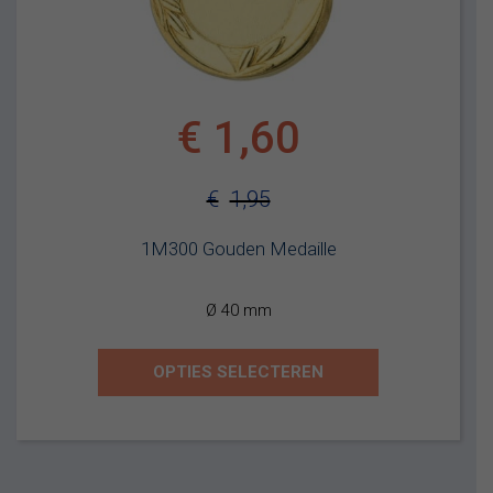
€
1,60
€
1,95
Oorspronkelijke
Huidige
1M300 Gouden Medaille
prijs
prijs
was:
is:
Ø 40 mm
€1,95.
€1,60.
OPTIES SELECTEREN