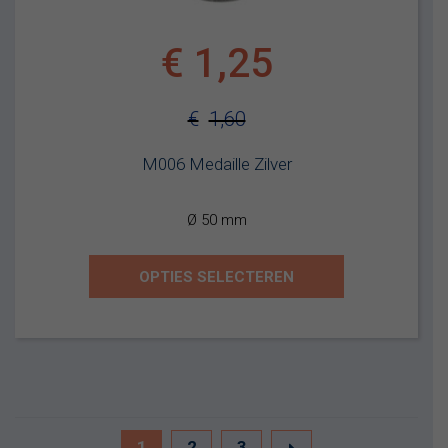
€
1,25
€
1,60
Oorspronkelijke
Huidige
M006 Medaille Zilver
prijs
prijs
was:
is:
Ø 50 mm
€1,60.
€1,25.
OPTIES SELECTEREN
1
2
3