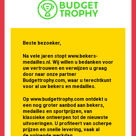
Beste bezoeker,
Na vele jaren stopt www.bekers-
medailles.nl. Wij willen u bedanken voor
uw vertrouwen en verwijzen u graag
door naar onze partner
€
26,95
Budgettrophy.com, waar u terechtkunt
voor al uw bekers en medailles.
€
29,95
Op www.budgettrophy.com ontdekt u
een nog groter aanbod aan bekers,
Oorspronkelijke
Huidige
FX004 1 Beker voor alle activiteiten
medailles en sportprijzen, van
prijs
prijs
klassieke ontwerpen tot de nieuwste
was:
is:
uitvoeringen. U profiteert van scherpe
25 cm - 30 cm
€29,95.
€26,95.
prijzen en snelle levering, vaak al
de volgende werkdag.