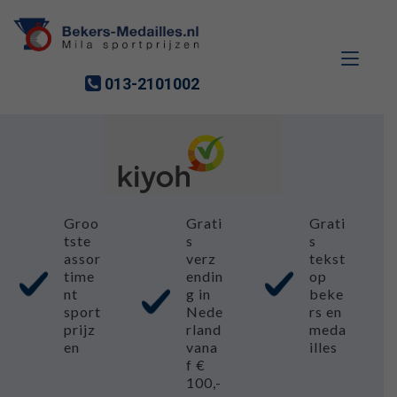
013-2101002
Ga
Ga
Groo
Grati
Grati
door
naar
tste
s
s
naar
de
assor
verz
tekst
navigatie
inhoud
time
endin
op
nt
g in
beke
sport
Nede
rs en
prijz
rland
meda
en
vana
illes
f €
100,-