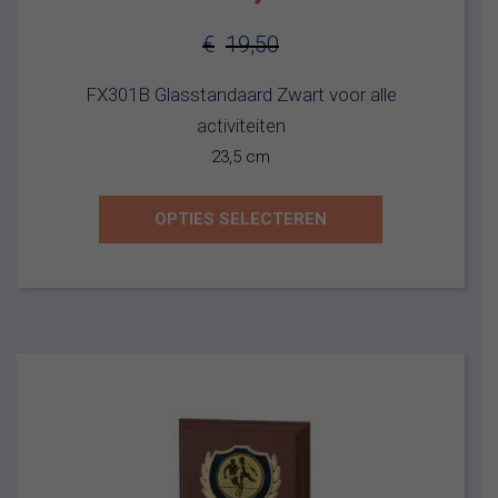
€
19,50
Oorspronkelijke
Huidige
FX301B Glasstandaard Zwart voor alle
prijs
prijs
activiteiten
was:
is:
23,5 cm
€19,50.
€12,95.
OPTIES SELECTEREN