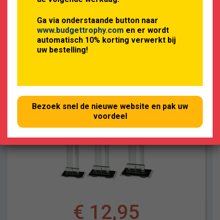
OPTIES SELECTEREN
Ga via onderstaande button naar
www.budgettrophy.com
en er wordt
automatisch 10% korting verwerkt bij
uw bestelling!
Bezoek snel de nieuwe website en pak uw
voordeel
€
12,95