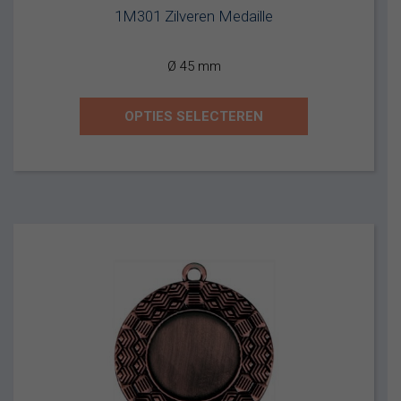
Oorspronkelijke
Huidige
1M301 Zilveren Medaille
prijs
prijs
was:
is:
Ø 45 mm
€1,75.
€1,60.
OPTIES SELECTEREN