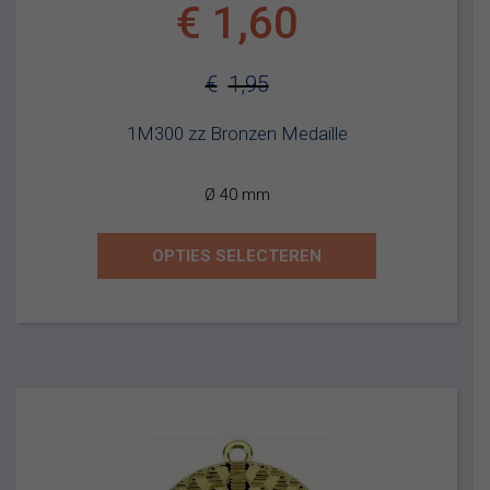
€
1,60
€
1,95
Oorspronkelijke
Huidige
1M300 zz Bronzen Medaille
prijs
prijs
was:
is:
Ø 40 mm
€1,95.
€1,60.
OPTIES SELECTEREN