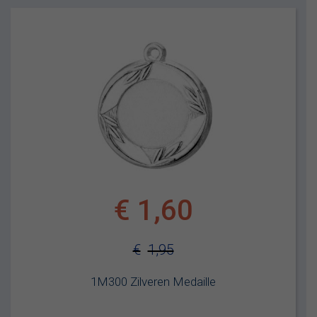
€
1,60
€
1,95
Oorspronkelijke
Huidige
1M300 Zilveren Medaille
prijs
prijs
was:
is: