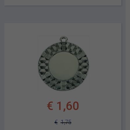
€
1,60
€
1,75