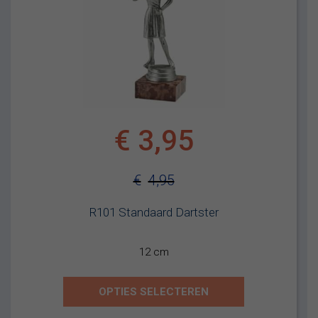
€
3,95
€
4,95
Oorspronkelijke
Huidige
R101 Standaard Dartster
prijs
prijs
was:
is:
12 cm
€4,95.
€3,95.
OPTIES SELECTEREN