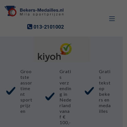
013-2101002
Ga
Ga
Groo
Grati
Grati
door
naar
tste
s
s
naar
de
assor
verz
tekst
navigatie
inhoud
time
endin
op
nt
g in
beke
sport
Nede
rs en
prijz
rland
meda
en
vana
illes
f €
100,-