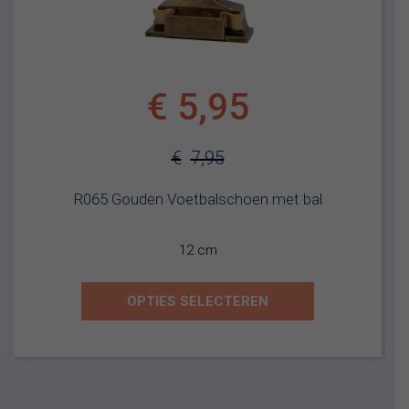
€
5,95
€
7,95
Oorspronkelijke
Huidige
R065 Gouden Voetbalschoen met bal
prijs
prijs
was:
is:
12 cm
€7,95.
€5,95.
OPTIES SELECTEREN