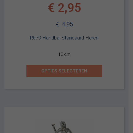
€
2,95
€
4,95
Oorspronkelijke
Huidige
R079 Handbal Standaard Heren
prijs
prijs
was:
is:
12 cm
€4,95.
€2,95.
OPTIES SELECTEREN