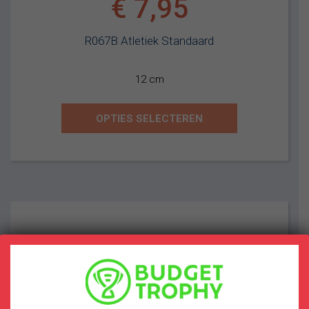
€
7,95
R067B Atletiek Standaard
12 cm
OPTIES SELECTEREN