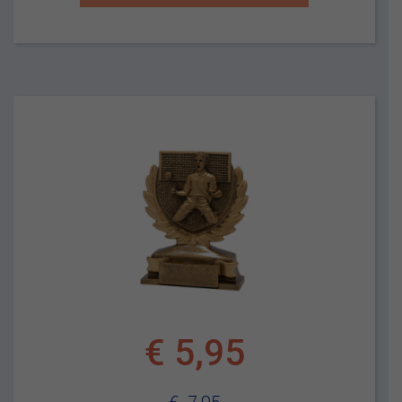
€
5,95