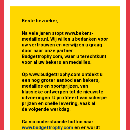
Beste bezoeker,
Na vele jaren stopt www.bekers-
€
2,95
medailles.nl. Wij willen u bedanken voor
uw vertrouwen en verwijzen u graag
door naar onze partner
€
4,95
Budgettrophy.com, waar u terechtkunt
voor al uw bekers en medailles.
Oorspronkelijke
Huidige
R074 Badminton Standaard
prijs
prijs
Op www.budgettrophy.com ontdekt u
was:
is:
een nog groter aanbod aan bekers,
12 cm
€4,95.
€2,95.
medailles en sportprijzen, van
klassieke ontwerpen tot de nieuwste
uitvoeringen. U profiteert van scherpe
OPTIES SELECTEREN
prijzen en snelle levering, vaak al
de volgende werkdag.
Ga via onderstaande button naar
www.budgettrophy.com
en er wordt