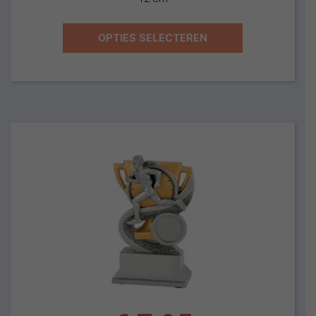
€7,95.
€5,95.
OPTIES SELECTEREN