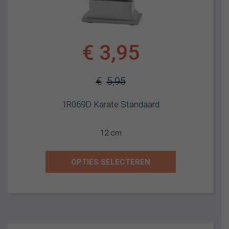
€
3,95
€
5,95
Oorspronkelijke
Huidige
1R069D Karate Standaard
prijs
prijs
was:
is:
12 cm
€5,95.
€3,95.
OPTIES SELECTEREN